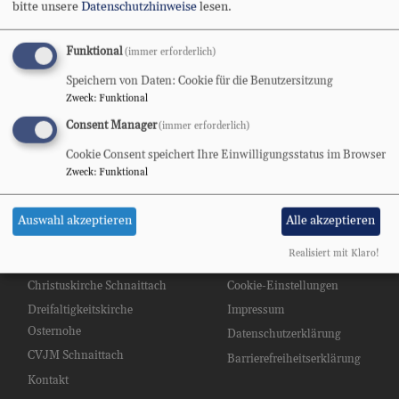
bitte unsere
Datenschutzhinweise
lesen.
kommenden Sonntag!
Funktional
(immer erforderlich)
Speichern von Daten: Cookie für die Benutzersitzung
Zweck
:
Funktional
Consent Manager
(immer erforderlich)
Cookie Consent speichert Ihre Einwilligungsstatus im Browser
Christuskirche
Zweck
:
Funktional
Auswahl akzeptieren
Alle akzeptieren
Hauptnavigation
Fußbereichsmenü
Realisiert mit Klaro!
Gemeinsame Startseite
Kontakt
Christuskirche Schnaittach
Cookie-Einstellungen
Dreifaltigkeitskirche
Impressum
Osternohe
Datenschutzerklärung
CVJM Schnaittach
Barrierefreiheitserklärung
Kontakt