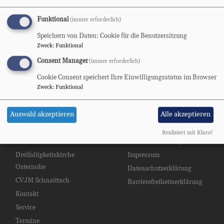
Funktional
(immer erforderlich)
Speichern von Daten: Cookie für die Benutzersitzung
Zweck
:
Funktional
Consent Manager
(immer erforderlich)
CVJM_Gruppen
Cookie Consent speichert Ihre Einwilligungsstatus im Browser
Zweck
:
Funktional
Auswahl akzeptieren
Alle akzeptieren
Hauptnavigation
Fußbereichsmenü
Gemeinsame Startseite
Kontakt
Realisiert mit Klaro!
Christuskirche Schnaittach
Cookie-Einstellungen
Dreifaltigkeitskirche
Impressum
Osternohe
Datenschutzerklärung
CVJM Schnaittach
Barrierefreiheitserklärung
Kontakt
Service
Termine